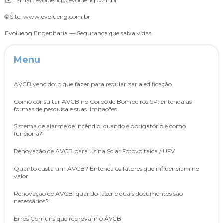
✉️ E-mail: evolueng@evolueng.com.br
🌐 Site: www.evolueng.com.br
Evolueng Engenharia — Segurança que salva vidas.
Menu
AVCB vencido: o que fazer para regularizar a edificação
Como consultar AVCB no Corpo de Bombeiros SP: entenda as
formas de pesquisa e suas limitações
Sistema de alarme de incêndio: quando é obrigatório e como
funciona?
Renovação de AVCB para Usina Solar Fotovoltaica / UFV
Quanto custa um AVCB? Entenda os fatores que influenciam no
valor
Renovação de AVCB: quando fazer e quais documentos são
necessários?
Erros Comuns que reprovam o AVCB