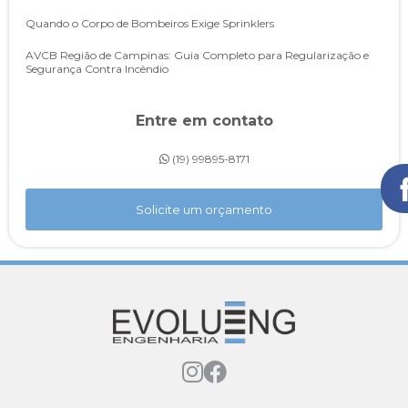
Quando o Corpo de Bombeiros Exige Sprinklers
AVCB Região de Campinas: Guia Completo para Regularização e
Segurança Contra Incêndio
IT 43: A Solução para Regularizar Edificações Antigas em São Paulo
Entre em contato
AVCB para Indústrias e Depósitos em São Paulo: o que é,
por que é obrigatório e como regularizar
(19) 99895-8171
Legislação do Corpo de Bombeiros em São Paulo: entenda o novo
Decreto nº 69.118/2024
Solicite um orçamento
Assessoria AVCB: Por que sua empresa precisa desse serviço
especializado?
Sistema de Hidrantes: Entenda sua importância e como garantir seu
perfeito funcionamento
A Importância da Manutenção Preventiva do Sistema de Incêndio
A Importância dos Sistemas de Sprinklers na Prevenção de Incêndios
Importância do CLCB e como garantir a segurança do seu negócio