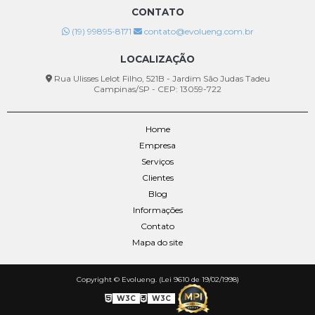
O que é AVCB e por que é tão importante?
CONTATO
(19) 99895-8171
contato@evolueng.com.br
LOCALIZAÇÃO
Rua Ulisses Lelot Filho, 521B - Jardim São Judas Tadeu
Campinas/SP - CEP: 13059-722
Home
Empresa
Serviços
Clientes
Blog
Informações
Contato
Mapa do site
Copyright © Evolueng. (Lei 9610 de 19/02/1998)
W3C
W3C